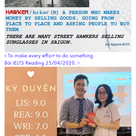
Post navigation
To make every effort to do something
Bài IELTS Reading 25/04/2020.