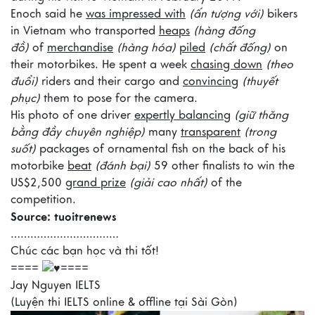
Enoch said he
was impressed with
(ấn tượng với)
bikers
in Vietnam who transported
heaps
(hàng đống
đồ)
of
merchandise
(hàng hóa)
piled
(chất đống)
on
their motorbikes. He spent a week
chasing down
(theo
đuổi)
riders and their cargo and
convincing
(thuyết
phục)
them to pose for the camera.
His photo of one driver
expertly balancing
(giữ thăng
bằng đầy chuyên nghiệp)
many
transparent
(trong
suốt)
packages of ornamental fish on the back of his
motorbike
beat
(đánh bại)
59 other finalists to win the
US$2,500
grand prize
(giải cao nhất)
of the
competition.
Source: tuoitrenews
……………………………
Chúc các bạn học và thi tốt!
====
====
Jay Nguyen IELTS
(Luyện thi IELTS online & offline tại Sài Gòn)