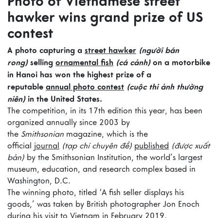
Photo of Vietnamese street
hawker wins grand prize of US
contest
A photo capturing a
street hawker
(người bán
rong)
selling
ornamental fish
(cá cảnh)
on a motorbike
in Hanoi has won the highest prize of a
reputable
annual photo contest
(cuộc thi ảnh thường
niên)
in the United States.
The competition, in its 17th edition this year, has been
organized annually since 2003 by
the
Smithsonian
magazine, which is the
official
journal
(tạp chí chuyên đề)
published
(được xuất
bản)
by the Smithsonian Institution, the world’s largest
museum, education, and research complex based in
Washington, D.C.
The winning photo, titled ‘A fish seller displays his
goods,’ was taken by British photographer Jon Enoch
during his visit to Vietnam in February 2019.