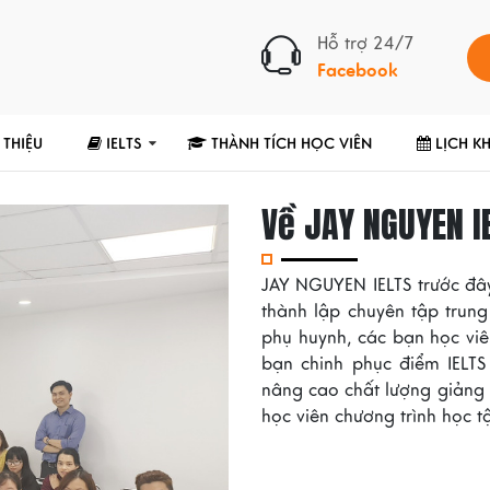
Hỗ trợ 24/7
Facebook
 THIỆU
IELTS
THÀNH TÍCH HỌC VIÊN
LỊCH K
Về JAY NGUYEN I
JAY NGUYEN IELTS trước đây
thành lập chuyên tập trun
phụ huynh, các bạn học viê
bạn chinh phục điểm IELT
nâng cao chất lượng giảng
học viên chương trình học tậ