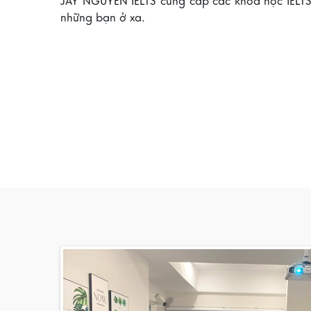
JAY NGUYEN IELTS cung cấp các khóa học IELTS
những bạn ở xa.