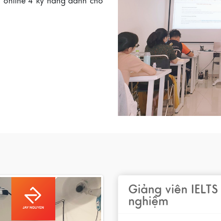
 online 4 kỹ năng dành cho
Giảng viên IELTS 
nghiệm