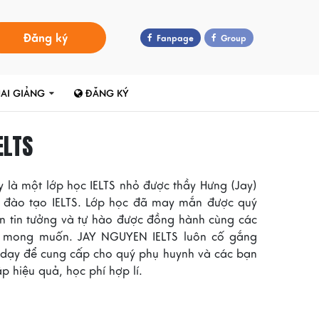
Đăng ký
Fanpage
Group
HAI GIẢNG
ĐĂNG KÝ
ELTS
 là một lớp học IELTS nhỏ được thầy Hưng (Jay)
g đào tạo IELTS. Lớp học đã may mắn được quý
n tin tưởng và tự hào được đồng hành cùng các
S mong muốn. JAY NGUYEN IELTS luôn cố gắng
 dạy để cung cấp cho quý phụ huynh và các bạn
p hiệu quả, học phí hợp lí.