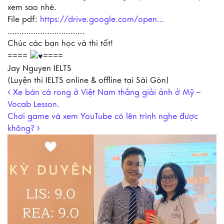
xem sao nhé.
File pdf:
https://drive.google.com/open…
……………………………
Chúc các bạn học và thi tốt!
====
====
Jay Nguyen IELTS
(Luyện thi IELTS online & offline tại Sài Gòn)
Post navigation
Xe bán cá rong ở Việt Nam thắng giải ảnh ở Mỹ –
Vocab Lesson.
Chơi game và xem YouTube có lên trình nghe được
không?