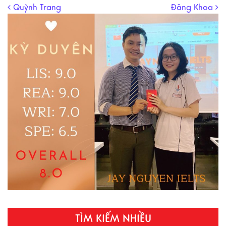
Post navigation
Quỳnh Trang
Đăng Khoa
TÌM KIẾM NHIỀU