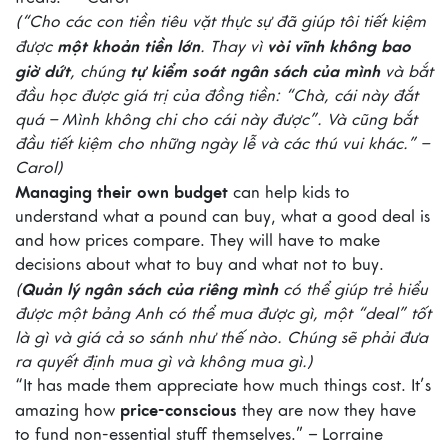
(“Cho các con tiền tiêu vặt thực sự đã giúp tôi tiết kiệm
một khoản tiền lớn
vòi vĩnh không bao
được
. Thay vì
giờ dứt
tự kiểm soát ngân sách của mình
, chúng
và bắt
đầu học được giá trị của đồng tiền: “Chà, cái này đắt
quá – Mình không chi cho cái này được”. Và cũng bắt
đầu tiết kiệm cho những ngày lễ và các thú vui khác.” –
Carol)
Managing their own budget
can help kids to
understand what a pound can buy, what a good deal is
and how prices compare. They will have to make
decisions about what to buy and what not to buy.
Quản lý ngân sách của riêng mình
(
có thể giúp trẻ hiểu
được một bảng Anh có thể mua được gì, một “deal” tốt
là gì và giá cả so sánh như thế nào. Chúng sẽ phải đưa
ra quyết định mua gì và không mua gì.)
“It has made them appreciate how much things cost. It’s
price-conscious
amazing how
they are now they have
to fund non-essential stuff themselves.” – Lorraine