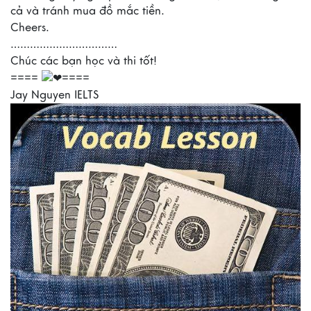
cả và tránh mua đồ mắc tiền.
Cheers.
……………………………
Chúc các bạn học và thi tốt!
====
====
Jay Nguyen IELTS