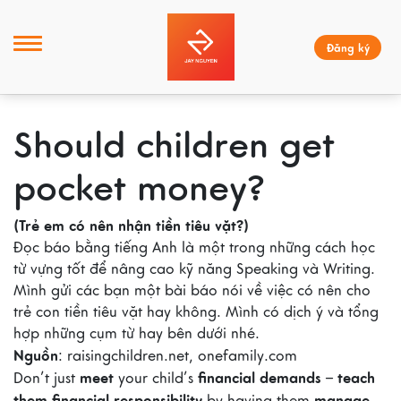
Đăng ký
Should children get
pocket money?
(Trẻ em có nên nhận tiền tiêu vặt?)
Đọc báo bằng tiếng Anh là một trong những cách học
từ vựng tốt để nâng cao kỹ năng Speaking và Writing.
Mình gửi các bạn một bài báo nói về việc có nên cho
trẻ con tiền tiêu vặt hay không. Mình có dịch ý và tổng
hợp những cụm từ hay bên dưới nhé.
Nguồn
: raisingchildren.net, onefamily.com
meet
financial demands
teach
Don’t just
your child’s
–
them financial responsibility
manage