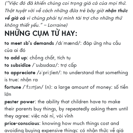
(“Việc đó đã khiến chúng coi trọng giá cả của mọi thứ.
nhận thức
Thật tuyệt vời về cách những đứa trẻ bây giờ
về giá cả
vì chúng phải tự mình tài trợ cho những thứ
không thiết yếu.” – Lorraine)
NHỮNG CỤM TỪ HAY:
to meet sb’s demands
/dɪˈmænd/:
đáp ứng nhu cầu
của ai đó
to add up
: chồng chất, tích tụ
to subsidize
/ˈsʌbsɪdaɪz/: trợ cấp
to appreciate
/əˈpriːʃieɪt/: to understand that something
is true: nhận ra
fortune
/ˈfɔːrtʃən/ (n): a large amount of money: số tiền
lớn
pester power
:
the ability that children have to make
their parents buy things, by repeatedly asking them until
they agree: việc nài nỉ, vòi vĩnh
price-conscious
: knowing how much things cost and
avoiding buying expensive things: có nhận thức về giá