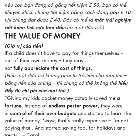
nếu con bạn đang cố gắng tiết kiệm £ 50, bạn có thể
khuyến khích chúng tiết kiệm bằng cách đóng góp £ 10
một trải nghiệm
khi chúng đạt được £ 40. Đây có thể là
tiết kiệm tích cực ban đầu
cho một đứa trẻ.)
THE VALUE OF MONEY
(Giá trị của tiền)
If a child doesn’t have to pay for things themselves –
out of their own money – they may
fully
appreciate
the cost of things
not
.
(Nếu một đứa trẻ không phải tự trả tiền cho mọi thứ –
hiểu
bằng tiền của chúng – thì chúng có thể không thể
đầy đủ chi phí của mọi thứ
.)
a
“Giving my kids pocket money actually saved me
fortune
endless pester power
. Instead of
, they were
control of their own budgets
in
and started to learn the
value of money: ‘wow, that’s really expensive – I’m not
paying that’. And started saving too, for holidays and
treats.” – Carol