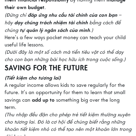
by having them
their own budget
.
đáp ứng nhu cầu tài chính của con bạn
(Đừng chỉ
–
dạy chúng trách nhiệm tài chính
hãy
bằng cách để
tự quản lý ngân sách của mình
chúng
.)
Here’s a few ways pocket money can teach your child
useful life lessons.
(Dưới đây là một số cách mà tiền tiêu vặt có thể dạy
cho con bạn những bài học hữu ích trong cuộc sống.)
SAVING FOR THE FUTURE
(Tiết kiệm cho tương lai)
A regular income allows kids to save regularly for the
future. It’s an opportunity for them to learn that small
add up to
savings can
something big over the long
term.
(Thu nhập đều đặn cho phép trẻ tiết kiệm thường xuyên
cho tương lai. Đó là cơ hội để chúng biết rằng những
khoản tiết kiệm nhỏ có thể tạo nên một khoản lớn trong