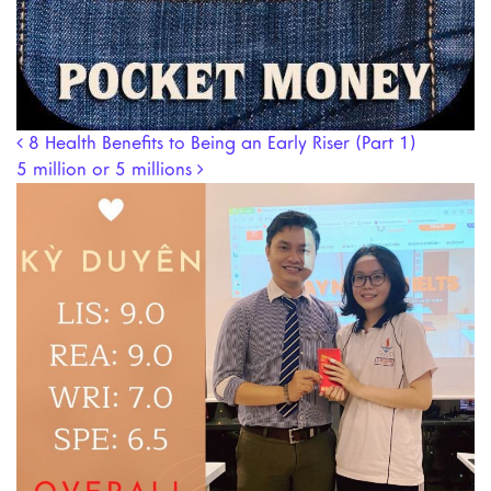
Post navigation
8 Health Benefits to Being an Early Riser (Part 1)
5 million or 5 millions