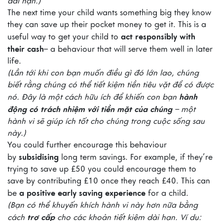
dài hạn.)
The next time your child wants something big they know
they can save up their pocket money to get it. This is a
act responsibly with
useful way to get your child to
their cash
– a behaviour that will serve them well in later
life.
(Lần tới khi con bạn muốn điều gì đó lớn lao, chúng
biết rằng chúng có thể tiết kiệm tiền tiêu vặt để có được
hành
nó. Đây là một cách hữu ích để khiến con bạn
động có trách nhiệm với tiền mặt của chúng
– một
hành vi sẽ giúp ích tốt cho chúng trong cuộc sống sau
này.)
You could further encourage this behaviour
subsidising
by
long term savings. For example, if they’re
trying to save up £50 you could encourage them to
save by contributing £10 once they reach £40. This can
a positive early saving experience
be
for a child.
(Bạn có thể khuyến khích hành vi này hơn nữa bằng
trợ cấp
cách
cho các khoản tiết kiệm dài hạn. Ví dụ: