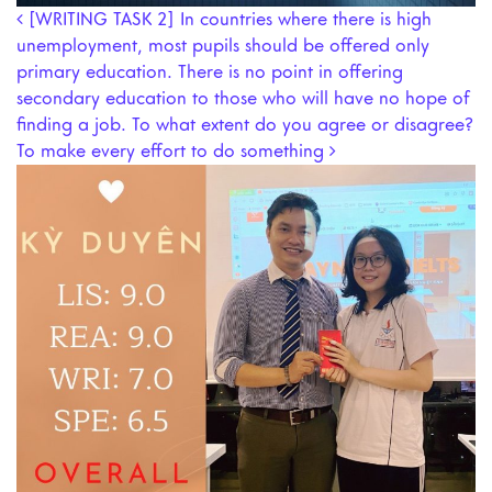
Post navigation
[WRITING TASK 2] In countries where there is high
unemployment, most pupils should be offered only
primary education. There is no point in offering
secondary education to those who will have no hope of
finding a job. To what extent do you agree or disagree?
To make every effort to do something