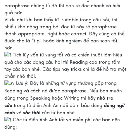
paraphrase những từ đó thì bạn sẽ đọc nhanh và hiệu
quả hơn.
Ví dụ như khi bạn thấy từ: suitable trong câu hỏi, thì
nhiều khả năng trong bài đọc từ này sẽ paraphrase
thành appropriate, right hoặc correct. Đây cũng có thể
được cho là “tip” hoặc kinh nghiệm để bạn scan tốt
hơn.
Tích lũy
vốn từ vựng tốt
và có
chiến thuật làm hiệu
quả
cho các dạng câu hỏi thì Reading cao trong tầm
tay các bạn nhé. Các tips hay tricks chỉ là để hỗ trợ một
phần nhỏ thôi.
Lưu ý: Đây là những từ vựng thường gặp trong
Reading và cách nó được paraphrase. Nếu bạn muốn
nhớ tra
dùng trong Speaking hoặc Writing thì hãy
cứu
đúng ngữ
trong từ điển Anh Anh để đảm bảo dùng
cảnh
sắc thái
và
của từ bạn nhé.
Các từ điển Anh Anh tốt và miễn phí các bạn nên
dùng: