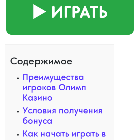
▶️ ИГРАТЬ
Содержимое
Преимущества
игроков Олимп
Казино
Условия получения
бонуса
Как начать играть в