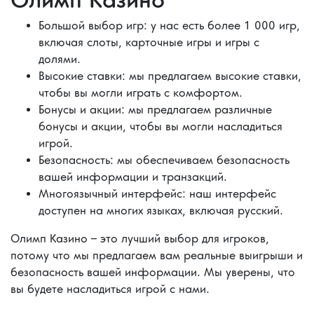
Большой выбор игр: у нас есть более 1 000 игр,
включая слоты, карточные игры и игры с
долями.
Высокие ставки: мы предлагаем высокие ставки,
чтобы вы могли играть с комфортом.
Бонусы и акции: мы предлагаем различные
бонусы и акции, чтобы вы могли насладиться
игрой.
Безопасность: мы обеспечиваем безопасность
вашей информации и транзакций.
Многоязычный интерфейс: наш интерфейс
доступен на многих языках, включая русский.
Олимп Казино – это лучший выбор для игроков,
потому что мы предлагаем вам реальные выигрыши и
безопасность вашей информации. Мы уверены, что
вы будете насладиться игрой с нами.