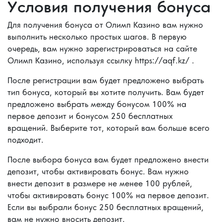
Условия получения бонуса
Для получения бонуса от Олимп Казино вам нужно
выполнить несколько простых шагов. В первую
очередь, вам нужно зарегистрироваться на сайте
Олимп Казино, используя ссылку https://aqf.kz/ .
После регистрации вам будет предложено выбрать
тип бонуса, который вы хотите получить. Вам будет
предложено выбрать между бонусом 100% на
первое депозит и бонусом 250 бесплатных
вращений. Выберите тот, который вам больше всего
подходит.
После выбора бонуса вам будет предложено внести
депозит, чтобы активировать бонус. Вам нужно
внести депозит в размере не менее 100 рублей,
чтобы активировать бонус 100% на первое депозит.
Если вы выбрали бонус 250 бесплатных вращений,
вам не нужно вносить депозит.