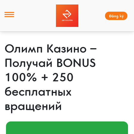
Đăng ký
Олимп Казино –
Получай BONUS
100% + 250
бесплатных
вращений