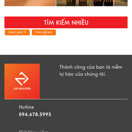
TÌM KIẾM NHIỀU
toeic part 5
tracnghiem
Thành công của bạn là niềm
tự hào của chúng tôi.
Hotline
094.678.5995