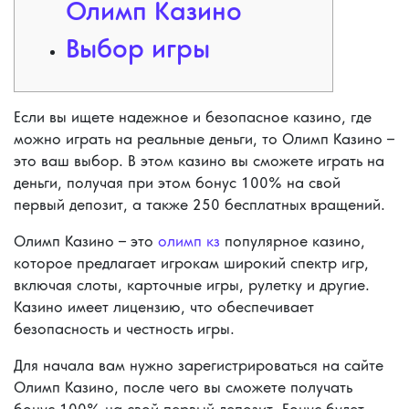
Олимп Казино
Выбор игры
Если вы ищете надежное и безопасное казино, где
можно играть на реальные деньги, то Олимп Казино –
это ваш выбор. В этом казино вы сможете играть на
деньги, получая при этом бонус 100% на свой
первый депозит, а также 250 бесплатных вращений.
Олимп Казино – это
олимп кз
популярное казино,
которое предлагает игрокам широкий спектр игр,
включая слоты, карточные игры, рулетку и другие.
Казино имеет лицензию, что обеспечивает
безопасность и честность игры.
Для начала вам нужно зарегистрироваться на сайте
Олимп Казино, после чего вы сможете получать