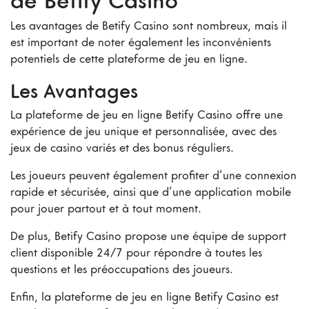
Les avantages de Betify Casino sont nombreux, mais il
est important de noter également les inconvénients
potentiels de cette plateforme de jeu en ligne.
Les Avantages
La plateforme de jeu en ligne Betify Casino offre une
expérience de jeu unique et personnalisée, avec des
jeux de casino variés et des bonus réguliers.
Les joueurs peuvent également profiter d’une connexion
rapide et sécurisée, ainsi que d’une application mobile
pour jouer partout et à tout moment.
De plus, Betify Casino propose une équipe de support
client disponible 24/7 pour répondre à toutes les
questions et les préoccupations des joueurs.
Enfin, la plateforme de jeu en ligne Betify Casino est