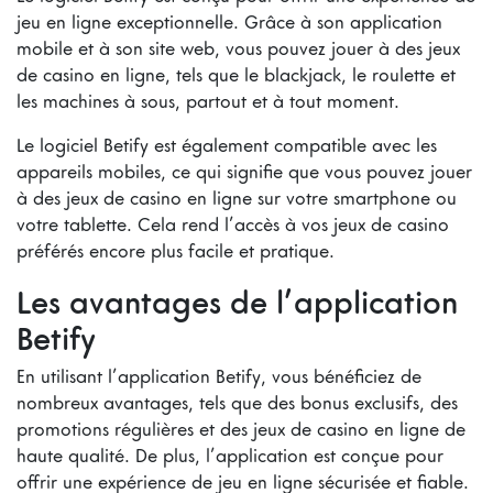
jeu en ligne exceptionnelle. Grâce à son application
mobile et à son site web, vous pouvez jouer à des jeux
de casino en ligne, tels que le blackjack, le roulette et
les machines à sous, partout et à tout moment.
Le logiciel Betify est également compatible avec les
appareils mobiles, ce qui signifie que vous pouvez jouer
à des jeux de casino en ligne sur votre smartphone ou
votre tablette. Cela rend l’accès à vos jeux de casino
préférés encore plus facile et pratique.
Les avantages de l’application
Betify
En utilisant l’application Betify, vous bénéficiez de
nombreux avantages, tels que des bonus exclusifs, des
promotions régulières et des jeux de casino en ligne de
haute qualité. De plus, l’application est conçue pour
offrir une expérience de jeu en ligne sécurisée et fiable.