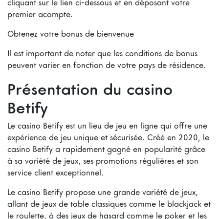
cliquant sur le lien ci-dessous et en déposant votre
premier acompte.
Obtenez votre bonus de bienvenue
Il est important de noter que les conditions de bonus
peuvent varier en fonction de votre pays de résidence.
Présentation du casino
Betify
Le casino Betify est un lieu de jeu en ligne qui offre une
expérience de jeu unique et sécurisée. Créé en 2020, le
casino Betify a rapidement gagné en popularité grâce
à sa variété de jeux, ses promotions régulières et son
service client exceptionnel.
Le casino Betify propose une grande variété de jeux,
allant de jeux de table classiques comme le blackjack et
le roulette, à des jeux de hasard comme le poker et les