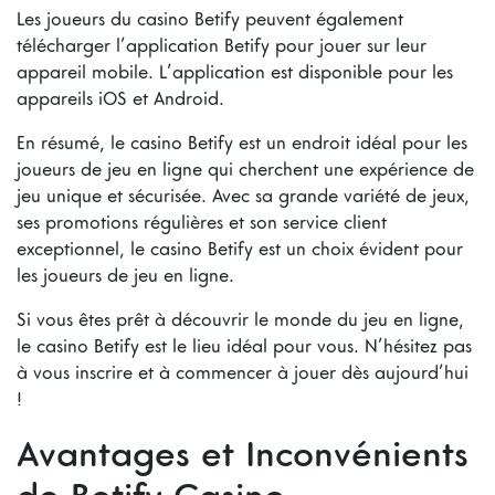
Les joueurs du casino Betify peuvent également
télécharger l’application Betify pour jouer sur leur
appareil mobile. L’application est disponible pour les
appareils iOS et Android.
En résumé, le casino Betify est un endroit idéal pour les
joueurs de jeu en ligne qui cherchent une expérience de
jeu unique et sécurisée. Avec sa grande variété de jeux,
ses promotions régulières et son service client
exceptionnel, le casino Betify est un choix évident pour
les joueurs de jeu en ligne.
Si vous êtes prêt à découvrir le monde du jeu en ligne,
le casino Betify est le lieu idéal pour vous. N’hésitez pas
à vous inscrire et à commencer à jouer dès aujourd’hui
!
Avantages et Inconvénients
de Betify Casino