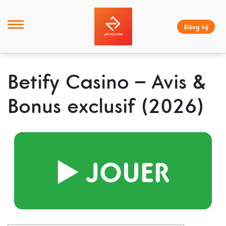
Đăng ký
Betify Casino – Avis &
Bonus exclusif (2026)
▶️ JOUER