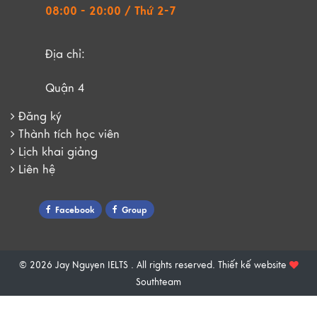
08:00 - 20:00 / Thứ 2-7
Địa chỉ:
Quận 4
Đăng ký
Thành tích học viên
Lịch khai giảng
Liên hệ
Facebook
Group
© 2026 Jay Nguyen IELTS . All rights reserved.
Thiết kế website
Southteam