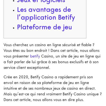
Les avantages de
l’application Betify
Plateforme de jeu
Vous cherchez un casino en ligne sécurisé et fiable ?
Vous êtes au bon endroit ! Dans cet article, nous allons
vous présenter
betify
Casino, un site de jeu en ligne qui
a fait parler de lui grâce à ses bonus exclusifs et à son
service client exceptionnel.
Crée en 2020, Betify Casino a rapidement pris son
envol en raison de sa plateforme de jeu en ligne
intuitive et de ses nombreux jeux de casino en direct.
Mais qu’est-ce qui rend vraiment Betify Casino unique ?
Dans cet article, nous allons vous en dire plus.